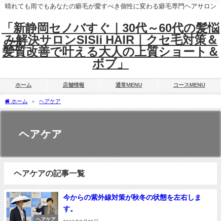
晴れても雨でもあなたの癖毛が愛すべき個性に変わる癖毛専門ヘアサロン
「新静岡セノバすぐ｜30代～60代の髪悩
み解決サロンSISIi HAIR｜クセ毛対策＆
髪質改善で叶える大人の上質ショート＆
ボブ」
ホーム
店舗情報
通常MENU
コースMENU
ホーム
ヘアケア
ヘアケア
ヘアケアの記事一覧
今からの紫外線対策が秋冬の状態を左右しま
す。
ヘアケア