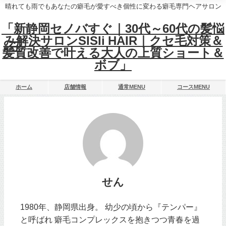
晴れても雨でもあなたの癖毛が愛すべき個性に変わる癖毛専門ヘアサロン
「新静岡セノバすぐ｜30代～60代の髪悩
み解決サロンSISIi HAIR｜クセ毛対策＆
髪質改善で叶える大人の上質ショート＆
ボブ」
ホーム
店舗情報
通常MENU
コースMENU
せん
1980年、静岡県出身。 幼少の頃から『テンパー』
と呼ばれ 癖毛コンプレックスを抱きつつ青春を過