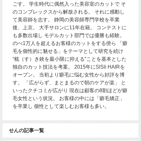
ごす。 学生時代に偶然入った美容室のカットで そ
のコンプレックスから解放される。 それに感動し
て美容師を志す。 静岡の美容師専門学校を卒業
後、上京。 大手サロンに11年在籍。 コンテストに
も多数出場し モデルカット部門では優勝も経験。
のべ1万人を超えるお客様のカットをする傍ら 「癖
毛を個性的に魅せる」をテーマとして研究を続け
“梳（す）き鋏を最小限に抑える”ことを基本とした
独自のカット技法を考案。 2015年にSlSli HAIRを
オープン。 当初より癖毛に悩む女性から好評を博
す。 「広がらず、まとまるので朝のケアが楽」 と
いったクチコミが広がり 現在は顧客の8割ほどが癖
毛女性という状況。 お客様の中には「癖毛矯正」
を卒業し 個性として楽しむお客様も多い。
せんの記事一覧