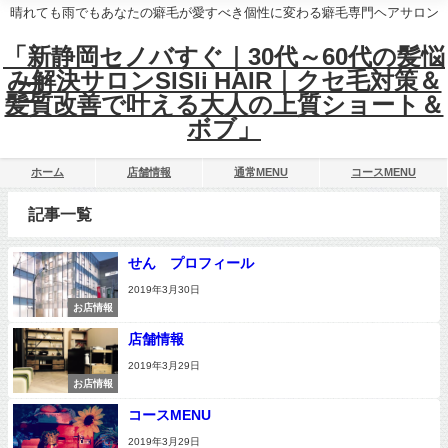
晴れても雨でもあなたの癖毛が愛すべき個性に変わる癖毛専門ヘアサロン
「新静岡セノバすぐ｜30代～60代の髪悩
み解決サロンSISIi HAIR｜クセ毛対策＆
髪質改善で叶える大人の上質ショート＆
ボブ」
ホーム
店舗情報
通常MENU
コースMENU
記事一覧
せん プロフィール
2019年3月30日
お店情報
店舗情報
2019年3月29日
お店情報
コースMENU
2019年3月29日