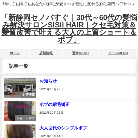
晴れても雨でもあなたの癖毛が愛すべき個性に変わる癖毛専門ヘアサロン
「新静岡セノバすぐ｜30代～60代の髪悩
み解決サロンSISIi HAIR｜クセ毛対策＆
髪質改善で叶える大人の上質ショート＆
ボブ」
ホーム
店舗情報
通常MENU
コースMENU
記事一覧
お知らせ
2021年10月27日
お店情報
ボブの縮毛矯正
2021年10月22日
ショートボブ
大人世代のシンプルボブ
2021年10月14日