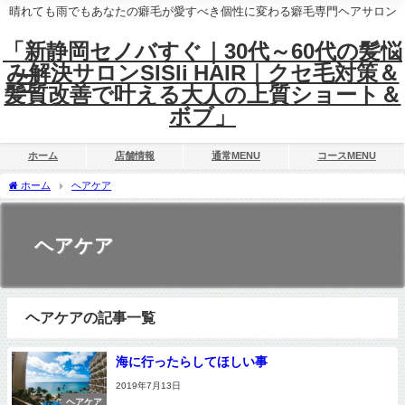
晴れても雨でもあなたの癖毛が愛すべき個性に変わる癖毛専門ヘアサロン
「新静岡セノバすぐ｜30代～60代の髪悩
み解決サロンSISIi HAIR｜クセ毛対策＆
髪質改善で叶える大人の上質ショート＆
ボブ」
ホーム
店舗情報
通常MENU
コースMENU
ホーム
ヘアケア
ヘアケア
ヘアケアの記事一覧
海に行ったらしてほしい事
2019年7月13日
ヘアケア