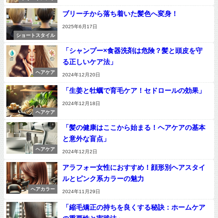
ブリーチから落ち着いた髪色へ変身！
2025年6月17日
ショートスタイル
「シャンプー×食器洗剤は危険？髪と頭皮を守
る正しいケア法」
ヘアケア
2024年12月20日
「生姜と牡蠣で育毛ケア！セドロールの効果」
2024年12月18日
ヘアケア
「髪の健康はここから始まる！ヘアケアの基本
と意外な盲点」
ヘアケア
2024年12月2日
アラフォー女性におすすめ！顔形別ヘアスタイ
ルとピンク系カラーの魅力
ヘアカラー
2024年11月29日
「縮毛矯正の持ちを良くする秘訣：ホームケア