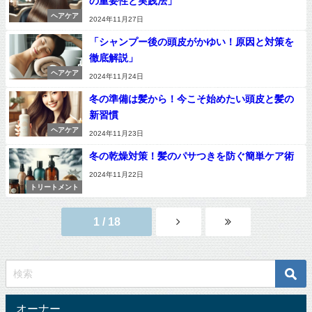
の重要性と実践法」
ヘアケア
2024年11月27日
「シャンプー後の頭皮がかゆい！原因と対策を
徹底解説」
ヘアケア
2024年11月24日
冬の準備は髪から！今こそ始めたい頭皮と髪の
新習慣
ヘアケア
2024年11月23日
冬の乾燥対策！髪のパサつきを防ぐ簡単ケア術
2024年11月22日
トリートメント
1 / 18
オーナー