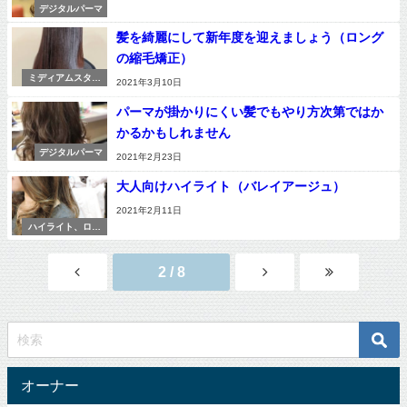
デジタルパーマ
髪を綺麗にして新年度を迎えましょう（ロング
の縮毛矯正）
ミディアムスタイ
2021年3月10日
ル
パーマが掛かりにくい髪でもやり方次第ではか
かるかもしれません
デジタルパーマ
2021年2月23日
大人向けハイライト（バレイアージュ）
2021年2月11日
ハイライト、ロー
ライト
2 / 8
オーナー