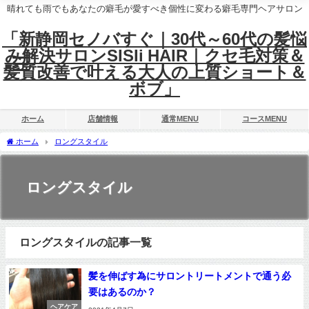
晴れても雨でもあなたの癖毛が愛すべき個性に変わる癖毛専門ヘアサロン
「新静岡セノバすぐ｜30代～60代の髪悩
み解決サロンSISIi HAIR｜クセ毛対策＆
髪質改善で叶える大人の上質ショート＆
ボブ」
ホーム
店舗情報
通常MENU
コースMENU
ホーム
ロングスタイル
ロングスタイル
ロングスタイルの記事一覧
髪を伸ばす為にサロントリートメントで通う必
要はあるのか？
ヘアケア