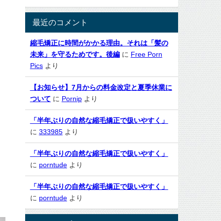
最近のコメント
縮毛矯正に時間がかかる理由。それは「髪の
未来」を守るためです。後編
に
Free Porn
Pics
より
【お知らせ】7月からの料金改定と夏季休業に
ついて
に
Pornip
より
「半年ぶりの自然な縮毛矯正で扱いやすく」
に
333985
より
「半年ぶりの自然な縮毛矯正で扱いやすく」
に
porntude
より
「半年ぶりの自然な縮毛矯正で扱いやすく」
に
porntude
より