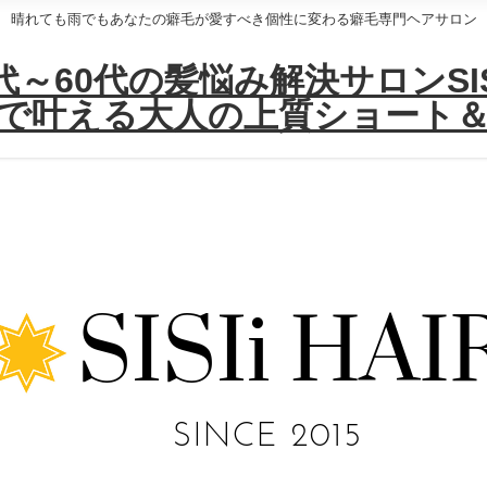
晴れても雨でもあなたの癖毛が愛すべき個性に変わる癖毛専門ヘアサロン
～60代の髪悩み解決サロンSISI
で叶える大人の上質ショート