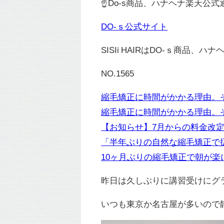
☝Do-s商品、ハナヘナ楽天公
DO-ｓ公式サイト
SISIi HAIRはDO-ｓ商品、ハ
NO.1565
縮毛矯正に時間がかかる理由。
縮毛矯正に時間がかかる理由。
【お知らせ】7月からの料金改
「半年ぶりの自然な縮毛矯正で
10ヶ月ぶりの縮毛矯正で朝が楽
昨日は久しぶりに講習受けにグ
いつも東京か名古屋が多いので