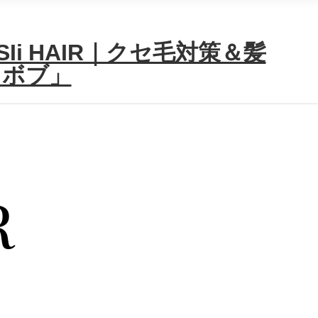
i HAIR｜クセ毛対策＆髪
＆ボブ」