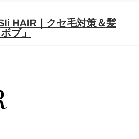
i HAIR｜クセ毛対策＆髪
＆ボブ」