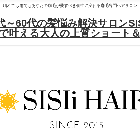
晴れても雨でもあなたの癖毛が愛すべき個性に変わる癖毛専門ヘアサロン
～60代の髪悩み解決サロンSISI
で叶える大人の上質ショート