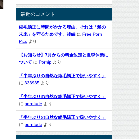
最近のコメント
縮毛矯正に時間がかかる理由。それは「髪の
未来」を守るためです。後編
に
Free Porn
Pics
より
【お知らせ】7月からの料金改定と夏季休業に
ついて
に
Pornip
より
「半年ぶりの自然な縮毛矯正で扱いやすく」
に
333985
より
「半年ぶりの自然な縮毛矯正で扱いやすく」
に
porntude
より
「半年ぶりの自然な縮毛矯正で扱いやすく」
に
porntude
より