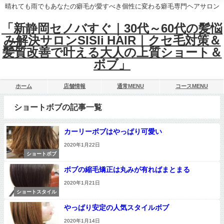
晴れても雨でもあなたの癖毛が愛すべき個性に変わる癖毛専門ヘアサロン
「新静岡セノバすぐ｜30代～60代の髪悩
み解決サロンSISIi HAIR｜クセ毛対策＆
髪質改善で叶える大人の上質ショート＆
ボブ」
ホーム
店舗情報
通常MENU
コースMENU
ショートボブの記事一覧
カーリーボブはやっぱり可愛い
2020年1月22日
ショートボブ
ボブの縮毛矯正は丸みが有ればまとまる
2020年1月21日
ショートスタイル
やっぱり安定の人気スタイルボブ
2020年1月14日