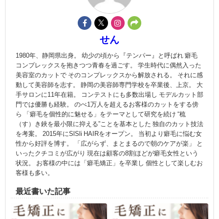
せん
1980年、静岡県出身。 幼少の頃から『テンパー』と呼ばれ 癖毛
コンプレックスを抱きつつ青春を過ごす。 学生時代に偶然入った
美容室のカットで そのコンプレックスから解放される。 それに感
動して美容師を志す。 静岡の美容師専門学校を卒業後、上京。 大
手サロンに11年在籍。 コンテストにも多数出場し モデルカット部
門では優勝も経験。 のべ1万人を超えるお客様のカットをする傍
ら 「癖毛を個性的に魅せる」をテーマとして研究を続け “梳
（す）き鋏を最小限に抑える”ことを基本とした 独自のカット技法
を考案。 2015年にSlSli HAIRをオープン。 当初より癖毛に悩む女
性から好評を博す。 「広がらず、まとまるので朝のケアが楽」 と
いったクチコミが広がり 現在は顧客の8割ほどが癖毛女性という
状況。 お客様の中には「癖毛矯正」を卒業し 個性として楽しむお
客様も多い。
最近書いた記事