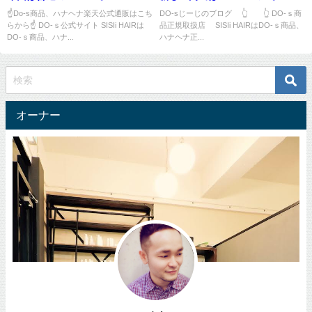
☝Do-s商品、ハナヘナ楽天公式通販はこち
DO-sじーじのブログ 👆 👆 DO-ｓ商
らから☝ DO-ｓ公式サイト SISIi HAIRは
品正規取扱店 SISIi HAIRはDO-ｓ商品、
DO-ｓ商品、ハナ...
ハナヘナ正...
オーナー