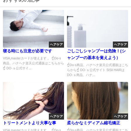
ヘアケア
ヘアケア
寝る時にも注意が必要です
ごしごしシャンプーは危険！(シ
ャンプーの基本を覚えよう）
VISA,masterカードが使えます 。 ☝Do-s
商品、ハナヘナ楽天公式通販はこちらから
☝Do-s商品、ハナヘナ楽天公式通販はこち
☝ DO-ｓ公式サイ...
らから☝ DO-ｓ公式サイト SISIi HAIRは
DO-ｓ商品、ハナ...
ヘアケア
ヘアケア
トリートメントより大事な事
柔らかなミディアム縮毛矯正
VISA,masterカードが使えます 。 ☝Do-s
☝Do-s商品、ハナヘナ楽天公式通販はこち