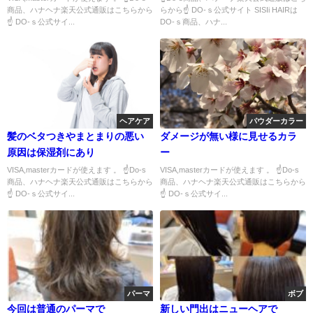
商品、ハナヘナ楽天公式通販はこちらから
らから☝ DO-ｓ公式サイト SISIi HAIRは
☝ DO-ｓ公式サイ...
DO-ｓ商品、ハナ...
ヘアケア
パウダーカラー
髪のベタつきやまとまりの悪い
ダメージが無い様に見せるカラ
原因は保湿剤にあり
ー
VISA,masterカードが使えます 。 ☝Do-s
VISA,masterカードが使えます 。 ☝Do-s
商品、ハナヘナ楽天公式通販はこちらから
商品、ハナヘナ楽天公式通販はこちらから
☝ DO-ｓ公式サイ...
☝ DO-ｓ公式サイ...
パーマ
ボブ
今回は普通のパーマで
新しい門出はニューヘアで