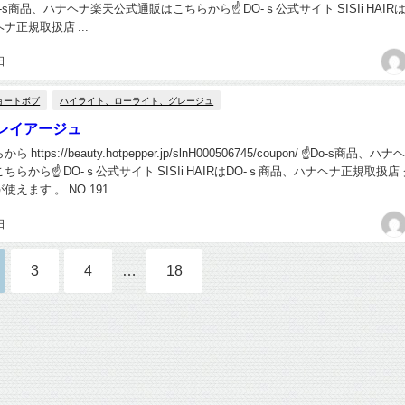
o-s商品、ハナヘナ楽天公式通販はこちらから☝ DO-ｓ公式サイト SISIi HAIRは
ナ正規取扱店 ...
日
ョートボブ
ハイライト、ローライト、グレージュ
レイアージュ
ttps://beauty.hotpepper.jp/slnH000506745/coupon/ ☝Do-s商品、ハ
らから☝ DO-ｓ公式サイト SISIi HAIRはDO-ｓ商品、ハナヘナ正規取扱店
ます 。 NO.191...
日
3
4
…
18