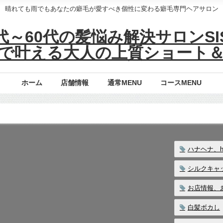
晴れても雨でもあなたの癖毛が愛すべき個性に変わる癖毛専門ヘアサロン
～60代の髪悩み解決サロンSISI
で叶える大人の上質ショート
ホーム
店舗情報
通常MENU
コースMENU
ハナヘナ、h
シルクキャ
お店情報、
白髪ボカし