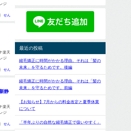
クレジ
せん
最近の投稿
ナヘナ楽天
クレジ
縮毛矯正に時間がかかる理由。それは「髪の
未来」を守るためです。後編
せん
縮毛矯正に時間がかかる理由。それは「髪の
未来」を守るためです。前編
/新静
【お知らせ】7月からの料金改定と夏季休業
ナヘナ楽天
について
クレジ
「半年ぶりの自然な縮毛矯正で扱いやすく」
せん