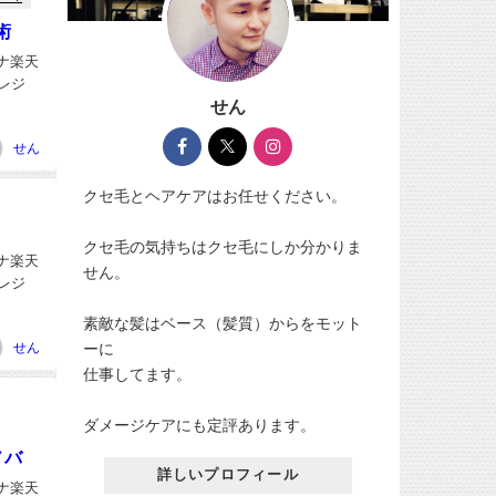
術
ナヘナ楽天
クレジ
せん
せん
クセ毛とヘアケアはお任せください。
クセ毛の気持ちはクセ毛にしか分かりま
ナヘナ楽天
せん。
クレジ
素敵な髪はベース（髪質）からをモット
ーに
せん
仕事してます。
ダメージケアにも定評あります。
ノバ
詳しいプロフィール
ナヘナ楽天