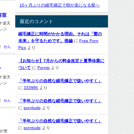
10ヶ月ぶりの縮毛矯正で朝が楽になる髪へ
容室
最近のコメント
ナヘナ楽天
クレジ
縮毛矯正に時間がかかる理由。それは「髪の
未来」を守るためです。後編
に
Free Porn
せん
Pics
より
【お知らせ】7月からの料金改定と夏季休業に
ついて
に
Pornip
より
ぐ
ナヘナ楽天
「半年ぶりの自然な縮毛矯正で扱いやすく」
クレジ
に
333985
より
せん
「半年ぶりの自然な縮毛矯正で扱いやすく」
に
porntude
より
「半年ぶりの自然な縮毛矯正で扱いやすく」
に
porntude
より
ードが使