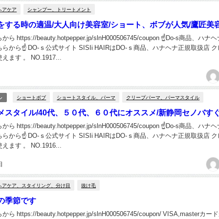
ヘアケア
シャンプー、トリートメント
をする時の適温/大人向け美容室/ショート、ボブが人気/鷹匠美
ttps://beauty.hotpepper.jp/slnH000506745/coupon ☝Do-s商品、ハ
から☝ DO-ｓ公式サイト SISIi HAIRはDO-ｓ商品、ハナヘナ正規取扱店 
す 。 NO.1917...
ショートボブ
ショートスタイル、パーマ
クリープパーマ、パーマスタイル
ル
メスタイル/40代、５０代、６０代にオススメ/新静岡セノバす
ttps://beauty.hotpepper.jp/slnH000506745/coupon ☝Do-s商品、ハ
から☝ DO-ｓ公式サイト SISIi HAIRはDO-ｓ商品、ハナヘナ正規取扱店 
す 。 NO.1916...
日
ヘアケア、スタイリング、分け目
抜け毛
の季節です
ttps://beauty.hotpepper.jp/slnH000506745/coupon/ VISA,masterカ