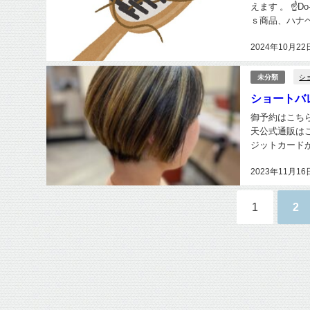
えます 。 ☝D
ｓ商品、ハナヘ
2024年10月22
シ
未分類
ショートバ
御予約はこちらから h
天公式通販はこち
ジットカードが使え
2023年11月16
1
2