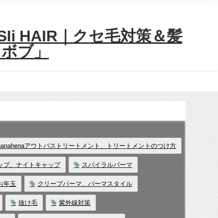
i HAIR｜クセ毛対策＆髪
＆ボブ」
anahenaアウトバストリートメント、トリートメントのつけ方
ップ、ナイトキャップ
スパイラルパーマ
お年玉
クリープパーマ、パーマスタイル
抜け毛
紫外線対策