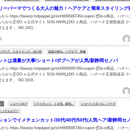
リーパーマでつくる大人の魅力！ヘアケアと簡単スタイリング
ttps://beauty.hotpepper.jp/slnH000506745/coupon ☝Do-s商品、ハ
から☝ DO-ｓ公式サイト SISIi HAIRはDO-ｓ商品、ハナヘナ正規取扱店 
す 。 NO.1921...
日
ヘアケア、スタイリング、分け目
頭皮の痒み、ヘアケア、乾燥
ントは適量が大事/ショート/ボブヘアが人気/新静岡セノバ
ttps://beauty.hotpepper.jp/slnH000506745/coupon ☝Do-s商品、ハ
から☝ DO-ｓ公式サイト SISIi HAIRはDO-ｓ商品、ハナヘナ正規取扱店 
す 。 NO.1918...
ショートボブ
ドライカット、くせ毛、癖毛、
ショートスタイル、パーマ
ル
ーソナルカラー
ョンでイメチェンカット/30代/40代/50代/人気ヘア/新静岡セ
ttps://beauty.hotpepper.jp/slnH000506745/coupon ☝Do-s商品、ハ