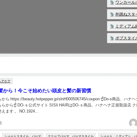
ワンカール
外跳ねスタ
ミディアム
ボブスタイ
ヘアケア
髪から！今こそ始めたい頭皮と髪の新習慣
ttps://beauty.hotpepper.jp/slnH000506745/coupon ☝Do-s商品、ハ
から☝ DO-ｓ公式サイト SISIi HAIRはDO-ｓ商品、ハナヘナ正規取扱店 
す 。 NO.1924...
日
ショートスタイル、パーマ
クリープパーマ、パーマスタイル
ショート、ミディアム、