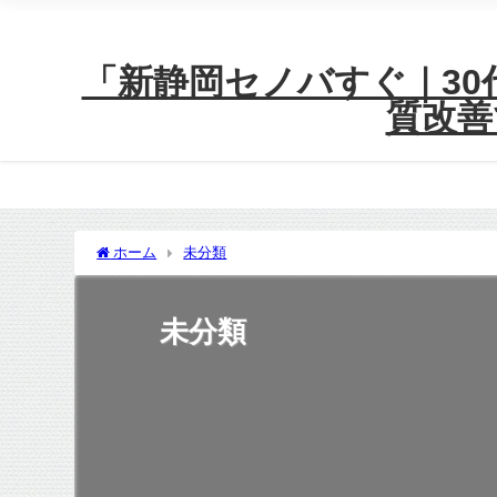
「新静岡セノバすぐ｜30代
質改善
ホーム
未分類
未分類