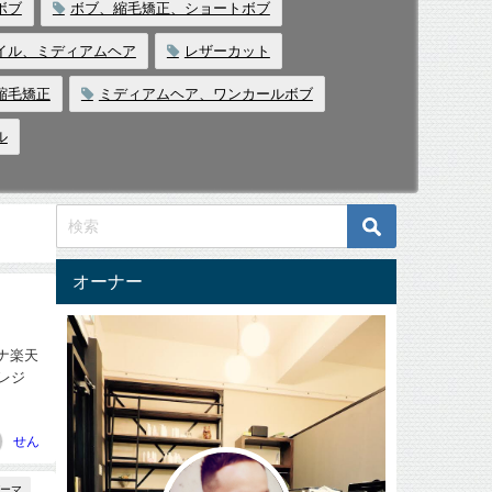
ボブ
ボブ、縮毛矯正、ショートボブ
イル、ミディアムヘア
レザーカット
縮毛矯正
ミディアムヘア、ワンカールボブ
ル
オーナー
ナヘナ楽天
クレジ
せん
パーマ