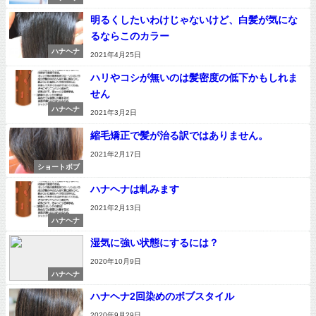
明るくしたいわけじゃないけど、白髪が気にな
るならこのカラー
ハナヘナ
2021年4月25日
ハリやコシが無いのは髪密度の低下かもしれま
せん
ハナヘナ
2021年3月2日
縮毛矯正で髪が治る訳ではありません。
2021年2月17日
ショートボブ
ハナヘナは軋みます
2021年2月13日
ハナヘナ
湿気に強い状態にするには？
2020年10月9日
ハナヘナ
ハナヘナ2回染めのボブスタイル
2020年9月29日