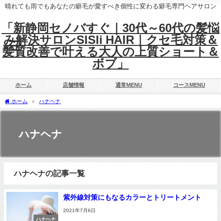
晴れても雨でもあなたの癖毛が愛すべき個性に変わる癖毛専門ヘアサロン
「新静岡セノバすぐ｜30代～60代の髪悩
み解決サロンSISIi HAIR｜クセ毛対策＆
髪質改善で叶える大人の上質ショート＆
ボブ」
ホーム
店舗情報
通常MENU
コースMENU
ホーム
ハナヘナ
ハナヘナ
ハナヘナの記事一覧
紫外線対策にもなるカラーとトリートメント
2021年7月6日
ハナヘナ