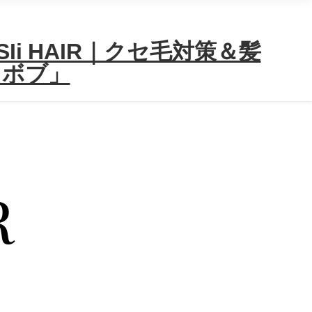
i HAIR｜クセ毛対策＆髪
＆ボブ」