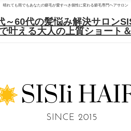
晴れても雨でもあなたの癖毛が愛すべき個性に変わる癖毛専門ヘアサロン
～60代の髪悩み解決サロンSISI
で叶える大人の上質ショート