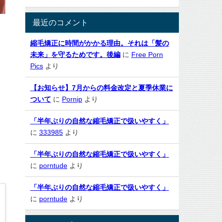
最近のコメント
縮毛矯正に時間がかかる理由。それは「髪の
未来」を守るためです。後編
に
Free Porn
Pics
より
【お知らせ】7月からの料金改定と夏季休業に
ついて
に
Pornip
より
「半年ぶりの自然な縮毛矯正で扱いやすく」
に
333985
より
「半年ぶりの自然な縮毛矯正で扱いやすく」
に
porntude
より
「半年ぶりの自然な縮毛矯正で扱いやすく」
に
porntude
より