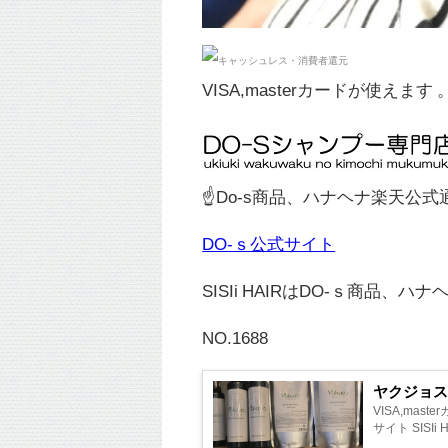
VISA,masterカードが使えます 
☝Do-s商品、ハナヘナ楽天公
DO-ｓ公式サイト
SISIi HAIRはDO-ｓ商品、ハ
NO.1688
ヤクジョ
VISA,ma
サイト SISIi