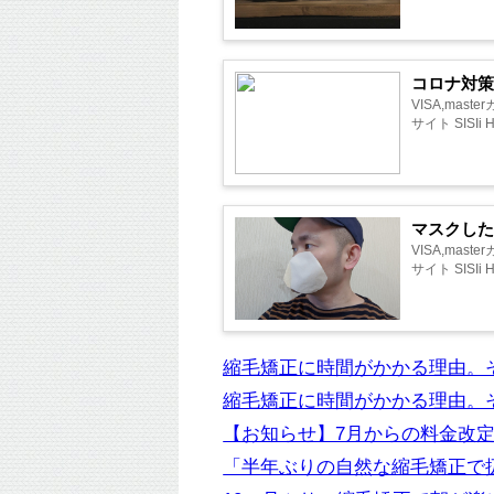
コロナ対
VISA,ma
サイト SISIi
マスクし
VISA,ma
サイト SISIi
縮毛矯正に時間がかかる理由。
縮毛矯正に時間がかかる理由。
【お知らせ】7月からの料金改
「半年ぶりの自然な縮毛矯正で