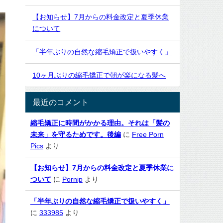
悲
か
し
ら
【お知らせ】7月からの料金改定と夏季休業
い
お
で
について
願...
す...
「半年ぶりの自然な縮毛矯正で扱いやすく」
10ヶ月ぶりの縮毛矯正で朝が楽になる髪へ
最近のコメント
縮毛矯正に時間がかかる理由。それは「髪の
未来」を守るためです。後編
に
Free Porn
Pics
より
【お知らせ】7月からの料金改定と夏季休業に
ついて
に
Pornip
より
「半年ぶりの自然な縮毛矯正で扱いやすく」
に
333985
より