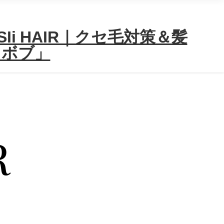
i HAIR｜クセ毛対策＆髪
＆ボブ」