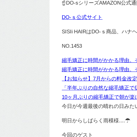
☝DO-sシリーズAMAZON公式
DO-ｓ公式サイト
SISIi HAIRはDO-ｓ商品、ハ
NO.1453
縮毛矯正に時間がかかる理由。
縮毛矯正に時間がかかる理由。
【お知らせ】7月からの料金改
「半年ぶりの自然な縮毛矯正で
10ヶ月ぶりの縮毛矯正で朝が楽
今日が今週最後の晴れの日みた
明日からしばらく雨模様....☂
今回のゲスト