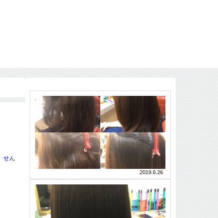
毎
朝
☝
時
DO-
間
s
を
シ
か
リ
せん
ー
け
ズ
て
2019.6.26
AMAZON
ブ
公
髪
式
ロ
通
は
ー
販
☝
肌
で
☝
DO-