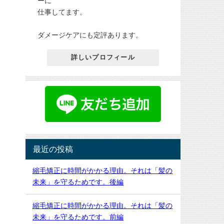
ーに
の
か
仕事してます。
美
LINE
容
＠
師
で
ダメージケアにも定評あります。
に
も
よ
予
っ
約
詳しいプロフィール
て
は
男
受
性
け
美
付
容
け
師
て
の
お
イ
り
メ
ま
ー
す
ジ
が、
が
最近の投稿
１
悪
週
く
間
縮毛矯正に時間がかかる理由。それは「髪の
な
以
る
未来」を守るためです。後編
上
に
前
は
の
と
縮毛矯正に時間がかかる理由。それは「髪の
ご
て
予
未来」を守るためです。前編
も
約