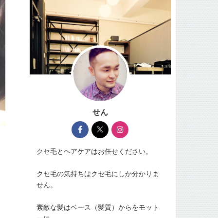
リ
ナ
ス
正
マ
規
美
取
容
扱
師
店
が
NO.1449
捕
お
ま
知
っ
ら
て
せ
ま
ご
し
予
た
約
せん
ね…
に
な
関
ん
し
と
て
も
の
クセ毛とヘアケアはお任せください。
卑
お
劣
願
な
い
クセ毛の気持ちはクセ毛にしか分かりま
行
で
為
せん。
す。
で
Instagram
す。
メ
一
素敵な髪はベース（髪質）からをモット
ー
部
ル