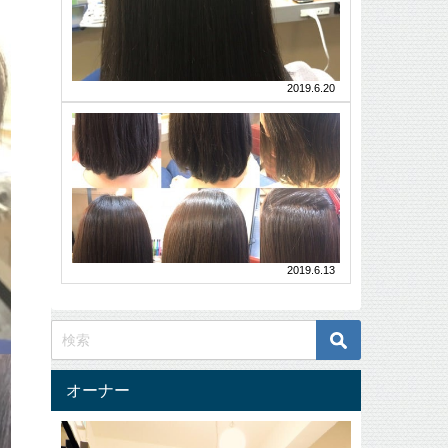
の
DO-
癖
s
ｓ
３
シ
を
公
倍
リ
伸
式
ー
ダ
サ
ば
ズ
イ
メ
2019.6.20
AMAZON
す
ト
ー
公
く
SISIi
や
式
ジ
HAIR
ら
通
り
し
は
い
販
縮
過
DO-
ま
☝
な
毛
ｓ
ぎ
DO-
す。
矯
ら
商
ｓ
な
正...
品、
伸
公
い
ハ
式
ば
ナ
縮
サ
し
ヘ
イ
毛
2019.6.13
ナ
た
ト
矯
正
SISIi
方
規
正
HAIR
が
取
が
は
扱
い
DO-
ポ
店
ｓ
い
イ
NO.1451
商
オーナー
姫
ン
品、
路
ハ
ト
の
ナ
カ
ヘ