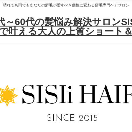
晴れても雨でもあなたの癖毛が愛すべき個性に変わる癖毛専門ヘアサロン
～60代の髪悩み解決サロンSISI
で叶える大人の上質ショート