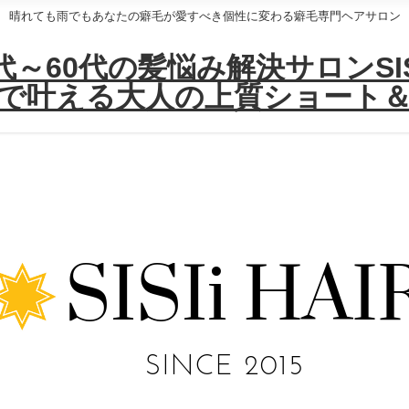
晴れても雨でもあなたの癖毛が愛すべき個性に変わる癖毛専門ヘアサロン
～60代の髪悩み解決サロンSISI
で叶える大人の上質ショート