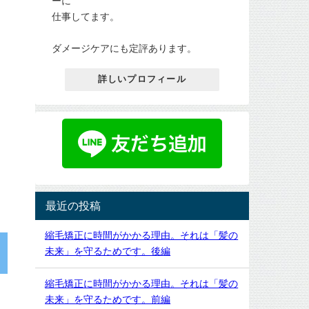
ーに
リ
け
静
ン
仕事してます。
し
岡
ピ
ま
祭
ッ
し
り
ク
ダメージケアにも定評あります。
た。
も
の
最
本
ニ
近
番
詳しいプロフィール
ュ
は
で
ー
ど
か
ス
ん
な
で
ど
り
小
ん
の
池
暑
人
百
く
だ
合
な
っ
子
り
た
都
ま
み
知
す
た
事
ね
最近の投稿
い
が
💦
で
面
そ
す
白
縮毛矯正に時間がかかる理由。それは「髪の
ろ
ね。
い
そ
未来」を守るためです。後編
お
も
ろ
店
の
窓...
の
発
縮毛矯正に時間がかかる理由。それは「髪の
前
表
に
未来」を守るためです。前編
し
も...