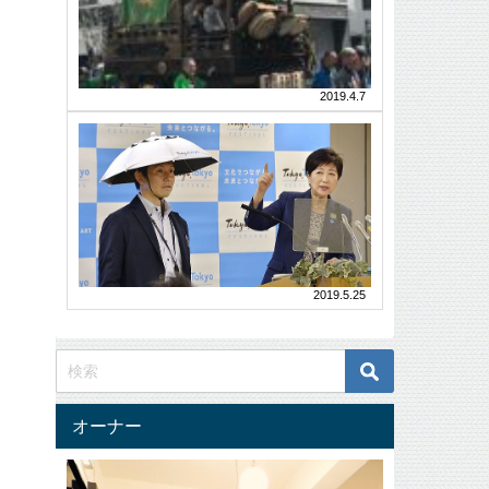
る
ト
に
じ
SISIi
フ
ー
く
HAIR
ケ、
じ
い
は
の
ど
DO-
ブ
ｓ
う
2019.4.7
ロ
商
す
グ
品、
今
👆
れ
ハ
👆
か
ば
ナ
DO-
☝
ら
ヘ
い
ｓ
ラ
ナ
の
商
い？
イ
正
品
紫
ブ
規
正
外
ド
取
規
ア
扱
線
取
ニ
店
扱
対
2019.5.25
ュ
NO.1437
店
策
ー
三
SISIi
ス
連
が
HAIR
よ
休
秋
は
り
を
DO-
冬
☝
い
ｓ
☝
の
た
商
DO-
オーナー
だ
状
品、
sAMAZON
き、
ハ
態
公
今
ナ
式
を
日
ヘ