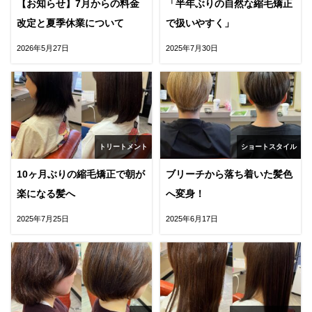
【お知らせ】7月からの料金
「半年ぶりの自然な縮毛矯正
改定と夏季休業について
で扱いやすく」
2026年5月27日
2025年7月30日
トリートメント
ショートスタイル
10ヶ月ぶりの縮毛矯正で朝が
ブリーチから落ち着いた髪色
楽になる髪へ
へ変身！
2025年7月25日
2025年6月17日