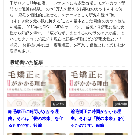
手サロンに11年在籍。 コンテストにも多数出場し モデルカット部
門では優勝も経験。 のべ1万人を超えるお客様のカットをする傍
ら 「癖毛を個性的に魅せる」をテーマとして研究を続け “梳
（す）き鋏を最小限に抑える”ことを基本とした 独自のカット技法
を考案。 2015年にSlSli HAIRをオープン。 当初より癖毛に悩む女
性から好評を博す。 「広がらず、まとまるので朝のケアが楽」 と
いったクチコミが広がり 現在は顧客の8割ほどが癖毛女性という
状況。 お客様の中には「癖毛矯正」を卒業し 個性として楽しむお
客様も多い。
最近書いた記事
お店情報
お店情報
縮毛矯正に時間がかかる理
縮毛矯正に時間がかかる理
由。それは「髪の未来」を守
由。それは「髪の未来」を守
るためです。後編
るためです。前編