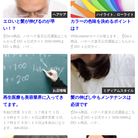
ヘアケア
ハイライト、ローライト
エロいと髪が伸びるのが早
カラーの色味を決めるポイント
い！？
は？
☝Do-s商品、ハナヘナ楽天公式通販はこち
VISA,masterカードが使えます 。 ☝Do-s
らから☝ DO-ｓ公式サイト SISIi HAIRは
商品、ハナヘナ楽天公式通販はこちらから
DO-ｓ商品、ハナ...
☝ DO-ｓ公式サイ...
お店情報
ミディアムスタイル
再生医療も美容業界に入ってき
髪の伸ばし中もメンテナンスは
てます。
必須です
年始の営業 ３１日、１７時まで １日 、
☝Do-s商品、ハナヘナ楽天公式通販はこち
１９時まで ２日～４日は通常営業 ５日、
らから☝ DO-ｓ公式サイト SISIi HAIRは
１７時まで ６日～１０日は冬休みになり
DO-ｓ商品、ハナ...
ます。 &#x261d...