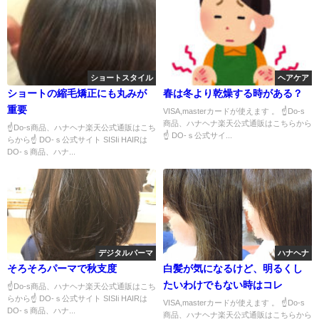
ショートスタイル
ヘアケア
ショートの縮毛矯正にも丸みが
春は冬より乾燥する時がある？
重要
VISA,masterカードが使えます 。 ☝Do-s
商品、ハナヘナ楽天公式通販はこちらから
☝Do-s商品、ハナヘナ楽天公式通販はこち
☝ DO-ｓ公式サイ...
らから☝ DO-ｓ公式サイト SISIi HAIRは
DO-ｓ商品、ハナ...
デジタルパーマ
ハナヘナ
そろそろパーマで秋支度
白髪が気になるけど、明るくし
たいわけでもない時はコレ
☝Do-s商品、ハナヘナ楽天公式通販はこち
らから☝ DO-ｓ公式サイト SISIi HAIRは
VISA,masterカードが使えます 。 ☝Do-s
DO-ｓ商品、ハナ...
商品、ハナヘナ楽天公式通販はこちらから