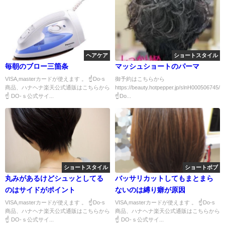
ヘアケア
ショートスタイル
毎朝のブロー三箇条
マッシュショートのパーマ
VISA,masterカードが使えます 。 ☝Do-s
御予約はこちらから
商品、ハナヘナ楽天公式通販はこちらから
https://beauty.hotpepper.jp/slnH000506745/c
☝ DO-ｓ公式サイ...
☝Do...
ショートスタイル
ショートボブ
丸みがあるけどシュッとしてる
バッサリカットしてもまとまら
のはサイドがポイント
ないのは縛り癖が原因
VISA,masterカードが使えます 。 ☝Do-s
VISA,masterカードが使えます 。 ☝Do-s
商品、ハナヘナ楽天公式通販はこちらから
商品、ハナヘナ楽天公式通販はこちらから
☝ DO-ｓ公式サイ...
☝ DO-ｓ公式サイ...