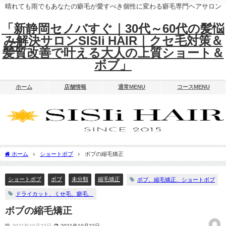
晴れても雨でもあなたの癖毛が愛すべき個性に変わる癖毛専門ヘアサロン
「新静岡セノバすぐ｜30代～60代の髪悩
み解決サロンSISIi HAIR｜クセ毛対策＆
髪質改善で叶える大人の上質ショート＆
ボブ」
ホーム
店舗情報
通常MENU
コースMENU
ホーム
ショートボブ
ボブの縮毛矯正
ショートボブ
ボブ
未分類
縮毛矯正
ボブ、縮毛矯正、ショートボブ
ドライカット、くせ毛、癖毛、
ボブの縮毛矯正
2021年10月22日
2021年10月22日