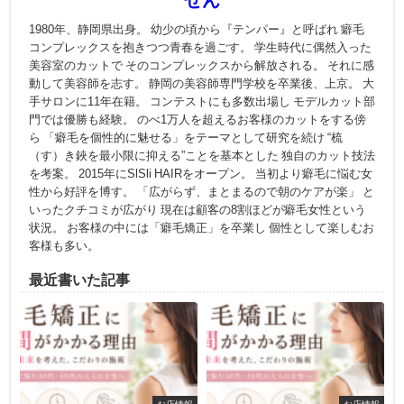
せん
1980年、静岡県出身。 幼少の頃から『テンパー』と呼ばれ 癖毛
コンプレックスを抱きつつ青春を過ごす。 学生時代に偶然入った
美容室のカットで そのコンプレックスから解放される。 それに感
動して美容師を志す。 静岡の美容師専門学校を卒業後、上京。 大
手サロンに11年在籍。 コンテストにも多数出場し モデルカット部
門では優勝も経験。 のべ1万人を超えるお客様のカットをする傍
ら 「癖毛を個性的に魅せる」をテーマとして研究を続け “梳
（す）き鋏を最小限に抑える”ことを基本とした 独自のカット技法
を考案。 2015年にSlSli HAIRをオープン。 当初より癖毛に悩む女
性から好評を博す。 「広がらず、まとまるので朝のケアが楽」 と
いったクチコミが広がり 現在は顧客の8割ほどが癖毛女性という
状況。 お客様の中には「癖毛矯正」を卒業し 個性として楽しむお
客様も多い。
最近書いた記事
お店情報
お店情報