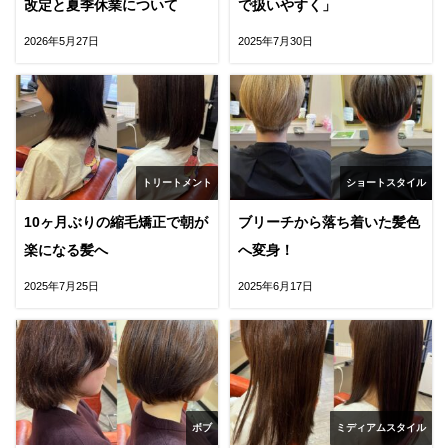
改定と夏季休業について
で扱いやすく」
2026年5月27日
2025年7月30日
トリートメント
ショートスタイル
10ヶ月ぶりの縮毛矯正で朝が
ブリーチから落ち着いた髪色
楽になる髪へ
へ変身！
2025年7月25日
2025年6月17日
ボブ
ミディアムスタイル