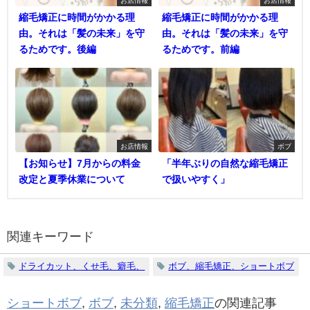
縮毛矯正に時間がかかる理
縮毛矯正に時間がかかる理
由。それは「髪の未来」を守
由。それは「髪の未来」を守
るためです。後編
るためです。前編
お店情報
ボブ
【お知らせ】7月からの料金
「半年ぶりの自然な縮毛矯正
改定と夏季休業について
で扱いやすく」
関連キーワード
ドライカット、くせ毛、癖毛、
ボブ、縮毛矯正、ショートボブ
ショートボブ
,
ボブ
,
未分類
,
縮毛矯正
の関連記事