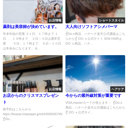
お店情報
ショートスタイル
薬剤は美容師が決めています。
大人向けソフトアシメパーマ
年末年始の営業 ３１日、１７時まで １
☝Do-s商品、ハナヘナ楽天公式通販はこち
日 、１９時まで ２日～４日は通常営
らから☝ DO-ｓ公式サイト SISIi HAIRは
業 ５日、１７時まで ６日～１０日
DO-ｓ商品、ハナ...
は冬休みになります。 &...
お店情報
ヘアケア
お店からのクリスマスプレゼン
今からの紫外線対策が重要です
ト
VISA,masterカードが使えます 。 ☝Do-s
商品、ハナヘナ楽天公式通販はこちらから
御予約はこちらから
☝ DO-ｓ公式サイ...
https://beauty.hotpepper.jp/slnH000506745/coupon/
☝Do...