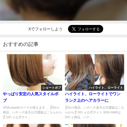
Xでフォローしよう
おすすめの記事
ショートボブ
ハイライト、ローライト
やっぱり安定の人気スタイルボ
ハイライト、ローライトでワン
ブ
ランク上のヘアカラーに
VISA,masterカードが使えます 。 ☝Do-s
☝Do-s商品、ハナヘナ楽天公式通販はこち
商品、ハナヘナ楽天公式通販はこちらから
らから☝ DO-ｓ公式サイト SISIi HAIRは
☝ DO-ｓ公式サイ...
DO-ｓ商品、ハナ...