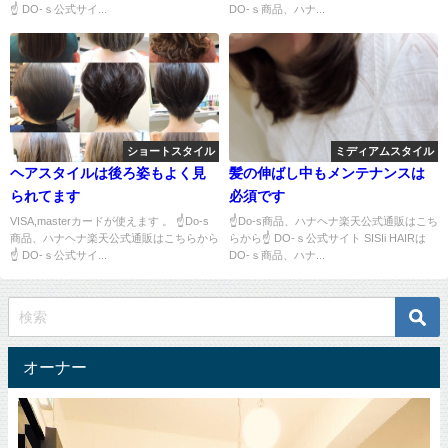
☝ DO-ｓ公式サイ...
DO-ｓ商品、ハナ...
ショートスタイル
ミディアムスタイル
ヘアスタイルは後ろ姿もよく見
髪の伸ばし中もメンテナンスは
られてます
必須です
VISA,masterカードが使えます 。 ☝Do-s
☝Do-s商品、ハナヘナ楽天公式通販はこち
商品、ハナヘナ楽天公式通販はこちらから
らから☝ DO-ｓ公式サイト SISIi HAIRは
☝ DO-ｓ公式サイ...
DO-ｓ商品、ハナ...
オーナー