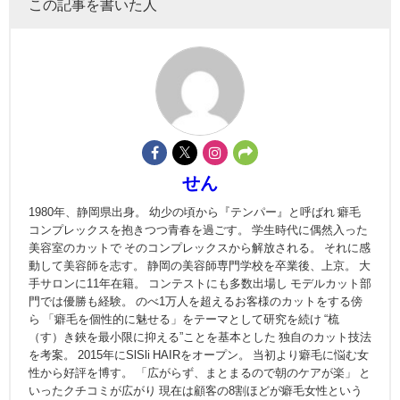
この記事を書いた人
せん
1980年、静岡県出身。 幼少の頃から『テンパー』と呼ばれ 癖毛
コンプレックスを抱きつつ青春を過ごす。 学生時代に偶然入った
美容室のカットで そのコンプレックスから解放される。 それに感
動して美容師を志す。 静岡の美容師専門学校を卒業後、上京。 大
手サロンに11年在籍。 コンテストにも多数出場し モデルカット部
門では優勝も経験。 のべ1万人を超えるお客様のカットをする傍
ら 「癖毛を個性的に魅せる」をテーマとして研究を続け “梳
（す）き鋏を最小限に抑える”ことを基本とした 独自のカット技法
を考案。 2015年にSlSli HAIRをオープン。 当初より癖毛に悩む女
性から好評を博す。 「広がらず、まとまるので朝のケアが楽」 と
いったクチコミが広がり 現在は顧客の8割ほどが癖毛女性という