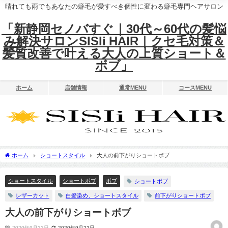
晴れても雨でもあなたの癖毛が愛すべき個性に変わる癖毛専門ヘアサロン
「新静岡セノバすぐ｜30代～60代の髪悩
み解決サロンSISIi HAIR｜クセ毛対策＆
髪質改善で叶える大人の上質ショート＆
ボブ」
ホーム
店舗情報
通常MENU
コースMENU
ホーム
ショートスタイル
大人の前下がりショートボブ
ショートスタイル
ショートボブ
ボブ
ショートボブ
レザーカット
白髪染め、ショートスタイル
前下がりショートボブ
大人の前下がりショートボブ
2020年9月22日
2020年9月22日