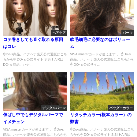
ヘアケア
パーマ
コテ巻きしても直ぐ取れる原因
軟毛細毛に必要なのはボリュー
はコレ
ム
☝Do-s商品、ハナヘナ楽天公式通販はこち
VISA,masterカードが使えます 。 ☝Do-s
らから☝ DO-ｓ公式サイト SISIi HAIRは
商品、ハナヘナ楽天公式通販はこちらから
DO-ｓ商品、ハナ...
☝ DO-ｓ公式サイ...
デジタルパーマ
パウダーカラー
伸ばし中でもデジタルパーマで
リタッチカラー(根本カラー）の
イメチェン
弊害
VISA,masterカードが使えます 。 ☝Do-s
☝Do-s商品、ハナヘナ楽天公式通販はこち
商品、ハナヘナ楽天公式通販はこちらから
らから☝ DO-ｓ公式サイト SISIi HAIRは