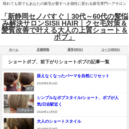
晴れても雨でもあなたの癖毛が愛すべき個性に変わる癖毛専門ヘアサロン
「新静岡セノバすぐ｜30代～60代の髪悩
み解決サロンSISIi HAIR｜クセ毛対策＆
髪質改善で叶える大人の上質ショート＆
ボブ」
ホーム
店舗情報
通常MENU
コースMENU
ショートボブ、前下がりショートボブの記事一覧
扱えなくなったパーマを自然にリセット
2025年6月14日
ボブ
シンプルなボブスタイル/ショート、ボブが人
気/日吉駅近く
ヘアカラー
2024年11月6日
大人のショートスタイル
2022年5月28日