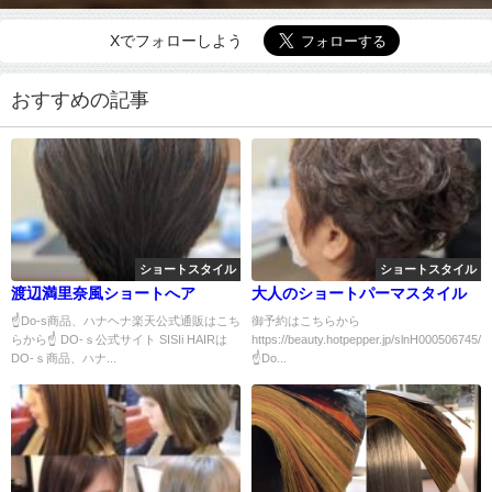
Xでフォローしよう
おすすめの記事
ショートスタイル
ショートスタイル
渡辺満里奈風ショートへア
大人のショートパーマスタイル
☝Do-s商品、ハナヘナ楽天公式通販はこち
御予約はこちらから
らから☝ DO-ｓ公式サイト SISIi HAIRは
https://beauty.hotpepper.jp/slnH000506745/c
DO-ｓ商品、ハナ...
☝Do...