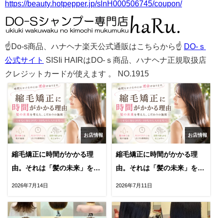
https://beauty.hotpepper.jp/slnH000506745/coupon/
☝Do-s商品、ハナヘナ楽天公式通販はこちらから☝
DO-ｓ
公式サイト
SISIi HAIRはDO-ｓ商品、ハナヘナ正規取扱店
クレジットカードが使えます 。 NO.1915
お店情報
お店情報
縮毛矯正に時間がかかる理
縮毛矯正に時間がかかる理
由。それは「髪の未来」を守
由。それは「髪の未来」を守
るためです。後編
るためです。前編
2026年7月14日
2026年7月11日