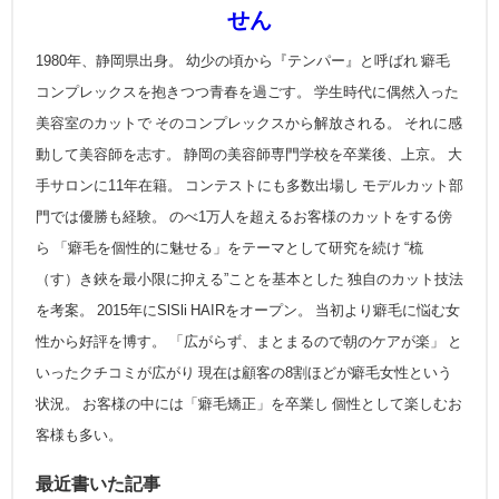
せん
1980年、静岡県出身。 幼少の頃から『テンパー』と呼ばれ 癖毛
コンプレックスを抱きつつ青春を過ごす。 学生時代に偶然入った
美容室のカットで そのコンプレックスから解放される。 それに感
動して美容師を志す。 静岡の美容師専門学校を卒業後、上京。 大
手サロンに11年在籍。 コンテストにも多数出場し モデルカット部
門では優勝も経験。 のべ1万人を超えるお客様のカットをする傍
ら 「癖毛を個性的に魅せる」をテーマとして研究を続け “梳
（す）き鋏を最小限に抑える”ことを基本とした 独自のカット技法
を考案。 2015年にSlSli HAIRをオープン。 当初より癖毛に悩む女
性から好評を博す。 「広がらず、まとまるので朝のケアが楽」 と
いったクチコミが広がり 現在は顧客の8割ほどが癖毛女性という
状況。 お客様の中には「癖毛矯正」を卒業し 個性として楽しむお
客様も多い。
最近書いた記事