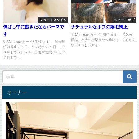
ショートスタイル
ショートボブ
伸ばし中に飽きたならパーマで
ナチュラルなボブの縮毛矯正
す
VISA,masterカードが使えます 。 ☝Do-s
商品、ハナヘナ楽天公式通販はこちらから
VISA,masterカードが使えます 。 年末年
☝ DO-ｓ公式サイ...
始の営業 ３１日、１７時まで １日 、１
９時まで ２日～４日は通常営業 ５日、１
７時まで ...
オーナー