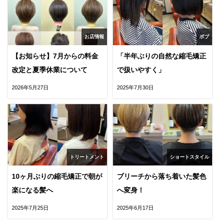
お店情報
ボブ
【お知らせ】7月からの料金
「半年ぶりの自然な縮毛矯正
改定と夏季休業について
で扱いやすく」
2026年5月27日
2025年7月30日
トリートメント
ショートスタイル
10ヶ月ぶりの縮毛矯正で朝が
ブリーチから落ち着いた髪色
楽になる髪へ
へ変身！
2025年7月25日
2025年6月17日