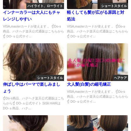
ハイライト、ローライト
ショートスタイル
インナーカラーは大人にもチャ
軽くしても髪が広がる原因と対
レンジしやすい
処法
VISA,masterカードが使えます 。 ☝Do-s
VISA,masterカードが使えます 。 ☝Do-s
商品、ハナヘナ楽天公式通販はこちらから
商品、ハナヘナ楽天公式通販はこちらから
☝ DO-ｓ公式サイ...
☝ DO-ｓ公式サイ...
ショートスタイル
ヘアケア
伸ばし中はパーマで楽しみまし
大人髪(白髪)の縮毛矯正
ょう
VISA,masterカードが使えます 。 ☝Do-s
商品、ハナヘナ楽天公式通販はこちらから
☝Do-s商品、ハナヘナ楽天公式通販はこち
☝ DO-ｓ公式サイ...
らから☝ DO-ｓ公式サイト SISIi HAIRは
DO-ｓ商品、ハナ...