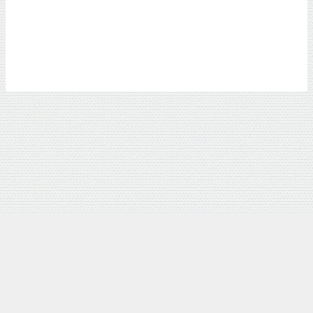
ホーム
店舗情報
通常MENU
コースMENU
「新静岡セノバすぐ｜30代～60代の髪悩み解決サロンSISIi HAIR｜クセ毛対
策＆髪質改善で叶える大人の上質ショート＆ボブ」 All Rights Reserved.