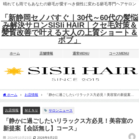
晴れても雨でもあなたの癖毛が愛すべき個性に変わる癖毛専門ヘアサロン
「新静岡セノバすぐ｜30代～60代の髪悩
み解決サロンSISIi HAIR｜クセ毛対策＆
髪質改善で叶える大人の上質ショート＆
ボブ」
ホーム
店舗情報
通常MENU
コースMENU
ホーム
お店情報
「静かに過ごしたいリラックス方必見！美容室の新提案
【会話無し】コース」
お店情報
ＭＥＮＵ
サロンニュース
「静かに過ごしたいリラックス方必見！美容室の
新提案【会話無し】コース」
2024年10月23日
2026年6月2日